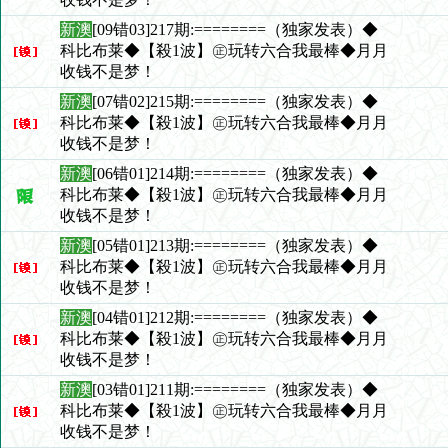
新澳
[09错03]217期:========（独家发表）◆
科比布莱◆【殺1波】㊣玩转六合我最棒◆月月
收钱不是梦！
新澳
[07错02]215期:========（独家发表）◆
科比布莱◆【殺1波】㊣玩转六合我最棒◆月月
收钱不是梦！
新澳
[06错01]214期:========（独家发表）◆
科比布莱◆【殺1波】㊣玩转六合我最棒◆月月
收钱不是梦！
新澳
[05错01]213期:========（独家发表）◆
科比布莱◆【殺1波】㊣玩转六合我最棒◆月月
收钱不是梦！
新澳
[04错01]212期:========（独家发表）◆
科比布莱◆【殺1波】㊣玩转六合我最棒◆月月
收钱不是梦！
新澳
[03错01]211期:========（独家发表）◆
科比布莱◆【殺1波】㊣玩转六合我最棒◆月月
收钱不是梦！