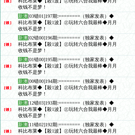
科比布莱◆【殺1波】㊣玩转六合我最棒◆月月
收钱不是梦！
新澳
[03错01]197期:========（独家发表）◆
科比布莱◆【殺1波】㊣玩转六合我最棒◆月月
收钱不是梦！
新澳
[02错00]196期:========（独家发表）◆
科比布莱◆【殺1波】㊣玩转六合我最棒◆月月
收钱不是梦！
新澳
[01错00]195期:========（独家发表）◆
科比布莱◆【殺1波】㊣玩转六合我最棒◆月月
收钱不是梦！
新澳
[00错00]194期:========（独家发表）◆
科比布莱◆【殺1波】㊣玩转六合我最棒◆月月
收钱不是梦！
新澳
[12错03]193期:========（独家发表）◆
科比布莱◆【殺1波】㊣玩转六合我最棒◆月月
收钱不是梦！
新澳
[11错02]192期:========（独家发表）◆
科比布莱◆【殺1波】㊣玩转六合我最棒◆月月