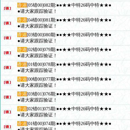
香港
[05错00]082期:●●★★中特26码中特★★●
●请大家跟踪验证！
香港
[04错00]081期:●●★★中特26码中特★★●
●请大家跟踪验证！
香港
[03错00]080期:●●★★中特26码中特★★●
●请大家跟踪验证！
香港
[02错00]079期:●●★★中特26码中特★★●
●请大家跟踪验证！
香港
[01错00]078期:●●★★中特26码中特★★●
●请大家跟踪验证！
香港
[00错00]077期:●●★★中特26码中特★★●
●请大家跟踪验证！
香港
[03错01]076期:●●★★中特26码中特★★●
●请大家跟踪验证！
香港
[02错01]075期:●●★★中特26码中特★★●
●请大家跟踪验证！
香港
[01错00]074期:●●★★中特26码中特★★●
●请大家跟踪验证！