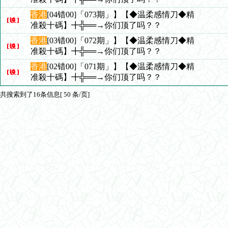
香港
[04错00]「073期」】【◆温柔感情刀◆精
准殺十碼】╋╬══→你们顶了吗？？
香港
[03错00]「072期」】【◆温柔感情刀◆精
准殺十碼】╋╬══→你们顶了吗？？
香港
[02错00]「071期」】【◆温柔感情刀◆精
准殺十碼】╋╬══→你们顶了吗？？
共搜索到了16条信息[ 50 条/页]