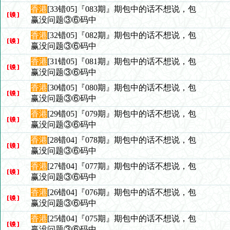
香港
[33错05]『083期』期包中的话不想说，包
赢没问题③⑥码中
香港
[32错05]『082期』期包中的话不想说，包
赢没问题③⑥码中
香港
[31错05]『081期』期包中的话不想说，包
赢没问题③⑥码中
香港
[30错05]『080期』期包中的话不想说，包
赢没问题③⑥码中
香港
[29错05]『079期』期包中的话不想说，包
赢没问题③⑥码中
香港
[28错04]『078期』期包中的话不想说，包
赢没问题③⑥码中
香港
[27错04]『077期』期包中的话不想说，包
赢没问题③⑥码中
香港
[26错04]『076期』期包中的话不想说，包
赢没问题③⑥码中
香港
[25错04]『075期』期包中的话不想说，包
赢没问题③⑥码中