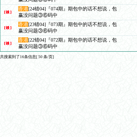
香港
[24错04]『074期』期包中的话不想说，包
赢没问题③⑥码中
香港
[23错04]『073期』期包中的话不想说，包
赢没问题③⑥码中
香港
[22错04]『072期』期包中的话不想说，包
赢没问题③⑥码中
共搜索到了16条信息[ 50 条/页]