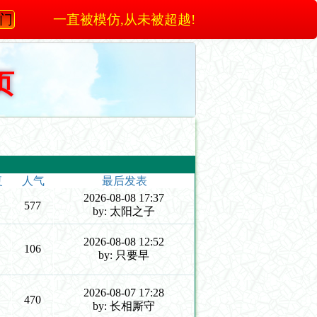
澳门
一直被模仿,从未被超越!
页
复
人气
最后发表
2026-08-08 17:37
577
by: 太阳之子
2026-08-08 12:52
106
by: 只要早
2026-08-07 17:28
470
by: 长相厮守