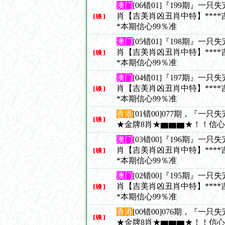
澳门
[06错01]『199期』一
肖【吉美肖凶丑肖中特】****
*本期信心99％准
澳门
[05错01]『198期』一
肖【吉美肖凶丑肖中特】****
*本期信心99％准
澳门
[04错01]『197期』一
肖【吉美肖凶丑肖中特】****
*本期信心99％准
香港
[01错00]077期，『一
★金牌8肖★▆▆▆★！！信
澳门
[03错00]『196期』一
肖【吉美肖凶丑肖中特】****
*本期信心99％准
澳门
[02错00]『195期』一
肖【吉美肖凶丑肖中特】****
*本期信心99％准
香港
[00错00]076期，『一
★金牌8肖★▆▆▆★！！信