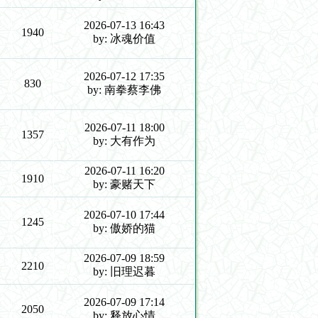
2026-07-13 16:43
1940
by: 冰魂价值
2026-07-12 17:35
830
by: 南拳蔡李佛
2026-07-11 18:00
1357
by: 大有作为
2026-07-11 16:20
1910
by: 豪赌天下
2026-07-10 17:44
1245
by: 傲娇的猫
2026-07-09 18:59
2210
by: 旧理迟暮
2026-07-09 17:14
2050
by: 释放心情