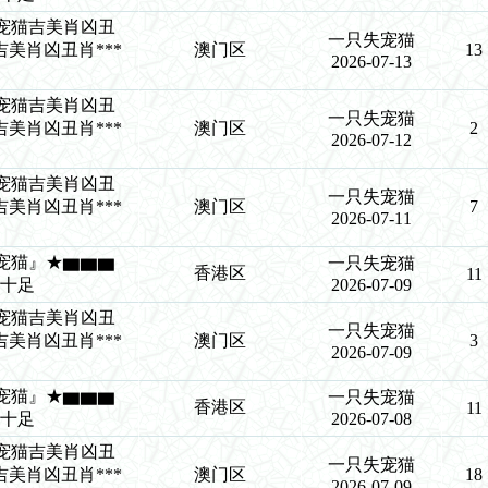
只失宠猫吉美肖凶丑
一只失宠猫
吉美肖凶丑肖***
澳门区
13
2026-07-13
只失宠猫吉美肖凶丑
一只失宠猫
吉美肖凶丑肖***
澳门区
2
2026-07-12
只失宠猫吉美肖凶丑
一只失宠猫
吉美肖凶丑肖***
澳门区
7
2026-07-11
只失宠猫』★▆▆▆
一只失宠猫
香港区
11
心十足
2026-07-09
只失宠猫吉美肖凶丑
一只失宠猫
吉美肖凶丑肖***
澳门区
3
2026-07-09
只失宠猫』★▆▆▆
一只失宠猫
香港区
11
心十足
2026-07-08
只失宠猫吉美肖凶丑
一只失宠猫
吉美肖凶丑肖***
澳门区
18
2026-07-09