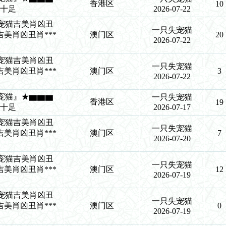
香港区
10
心十足
2026-07-22
只失宠猫吉美肖凶丑
一只失宠猫
吉美肖凶丑肖***
澳门区
20
2026-07-22
只失宠猫吉美肖凶丑
一只失宠猫
吉美肖凶丑肖***
澳门区
3
2026-07-22
只失宠猫』★▆▆▆
一只失宠猫
香港区
19
心十足
2026-07-17
只失宠猫吉美肖凶丑
一只失宠猫
吉美肖凶丑肖***
澳门区
7
2026-07-20
只失宠猫吉美肖凶丑
一只失宠猫
吉美肖凶丑肖***
澳门区
12
2026-07-19
只失宠猫吉美肖凶丑
一只失宠猫
吉美肖凶丑肖***
澳门区
0
2026-07-19