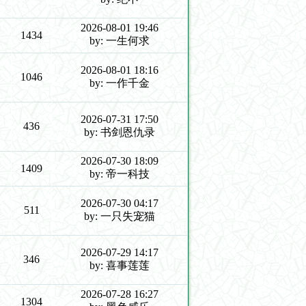
2026-08-01 19:46
1434
by: 一生何求
2026-08-01 18:16
1046
by: 一作千金
2026-07-31 17:50
436
by: 书剑恩仇录
2026-07-30 18:09
1409
by: 帝一科技
2026-07-30 04:17
511
by: 一只失宠猫
2026-07-29 14:17
346
by: 喜事莲莲
2026-07-28 16:27
1304