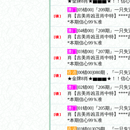
★金牌8肖★▆▆▆★！！信
澳门
[05错00]『209期』一
肖【吉美肖凶丑肖中特】****
*本期信心99％准
澳门
[04错00]『208期』一
肖【吉美肖凶丑肖中特】****
*本期信心99％准
澳门
[03错00]『207期』一
肖【吉美肖凶丑肖中特】****
*本期信心99％准
香港
[00错00]080期，『一
★金牌8肖★▆▆▆★！！信
澳门
[02错00]『206期』一
肖【吉美肖凶丑肖中特】****
*本期信心99％准
澳门
[01错00]『205期』一
肖【吉美肖凶丑肖中特】****
*本期信心99％准
香港
[03错01]079期，『一