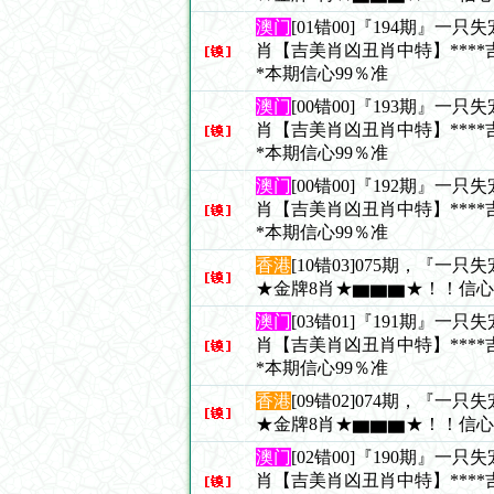
澳门
[01错00]『194期』一
肖【吉美肖凶丑肖中特】****
*本期信心99％准
澳门
[00错00]『193期』一
肖【吉美肖凶丑肖中特】****
*本期信心99％准
澳门
[00错00]『192期』一
肖【吉美肖凶丑肖中特】****
*本期信心99％准
香港
[10错03]075期，『一
★金牌8肖★▆▆▆★！！信
澳门
[03错01]『191期』一
肖【吉美肖凶丑肖中特】****
*本期信心99％准
香港
[09错02]074期，『一
★金牌8肖★▆▆▆★！！信
澳门
[02错00]『190期』一
肖【吉美肖凶丑肖中特】****