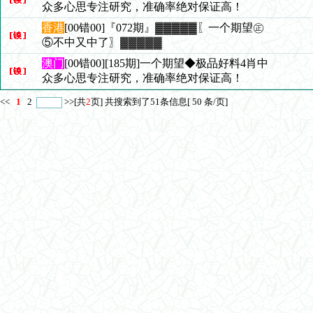
众多心思专注研究，准确率绝对保证高！
香港
[00错00]『072期』▓▓▓▓▓〖一个期望㊣
⑤不中又中了〗▓▓▓▓▓
澳门
[00错00][185期]一个期望◆极品好料4肖中
众多心思专注研究，准确率绝对保证高！
<<
1
2
>>
[共
2
页] 共搜索到了51条信息[ 50 条/页]