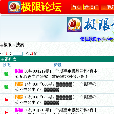
极限论坛
首页
新澳门
香港
记住我们:jx38.com,
极限
» 搜索
<<
1
2
>>
[共
2
页]
主题列表
状态
标题
澳门
[00错00][219期]一个期望◆极品好料4肖中
众多心思专注研究，准确率绝对保证高！
香港
[14错03]『086期』▓▓▓▓▓〖一个期望㊣
⑤不中又中了〗▓▓▓▓▓
香港
[13错03]『085期』▓▓▓▓▓〖一个期望㊣
⑤不中又中了〗▓▓▓▓▓
澳门
[03错01][218期]一个期望◆极品好料4肖中