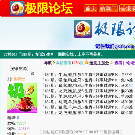
极限论坛
首页
新澳门
香港
记住我们:jx38.com,
[07错01]『189期』复试5 生肖，期期实战，上岸不再是梦。
导航
本帖查看
1253
次
给高手加分
查看〖论坛
【好事财源】
级
『189期』牛,马,蛇,猪,狗5 生肖Ψ好事财源Ψ K : ？??准
别:
圣骑士
『188期』猴,兔,狗,虎,马5 生肖Ψ好事财源Ψ K : 兔16准
『187期』猪,鼠,蛇,狗,鸡5 生肖Ψ好事财源Ψ K : 马01
错
『186期』龙,鸡,猴,鼠,猪5 生肖Ψ好事财源Ψ K : 猴23准
『185期』羊,鸡,猴,猪,马5 生肖Ψ好事财源Ψ K : 羊36准
『184期』马,鸡,羊,狗,猴5 生肖Ψ好事财源Ψ K : 马01准
『183期』猪,鼠,羊,牛,龙5 生肖Ψ好事财源Ψ K : 羊24准
『182期』龙,虎,蛇,猴,羊5 生肖Ψ好事财源Ψ K : 虎41准
精华:
0
发帖:
12207
铜板:
12234 个
[ 此帖被好事财源在2026-07-08 03:33重新编辑 ]
银元:
270 元