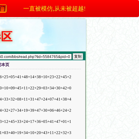
澳门
一直被模仿,从未被超越!
港区
闭本页
25+05+41+48+14+38+10+23+22+45+2
10+09+45+11+22+29+03+34+30+42+0
33+32+08+11+31+47+24+07+41+38+4
32+27+34+19+39+47+30+06+46+24+2
12+45+33+24+17+36+05+41+47+01+1
03+40+19+34+10+20+43+11+22+32+3