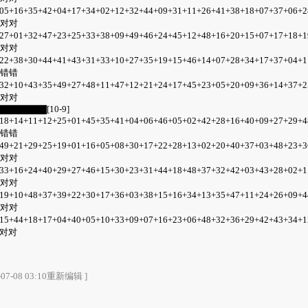
35+42+04+17+34+02+12+32+44+09+31+11+26+41+38+18+07+37+06+28+
对对对
32+47+23+25+33+38+09+49+46+24+45+12+48+16+20+15+07+17+18+19+
对对对
30+44+41+43+31+33+10+27+35+19+15+46+14+07+28+34+17+37+04+11+
错错错
43+35+49+27+48+11+47+12+21+24+17+45+23+05+20+09+36+14+37+25+
对对对
▇▇▇▇▇▇[10-9]
11+12+25+01+45+35+41+04+06+46+05+02+42+28+16+40+09+27+29+48+
错错错
29+25+19+01+16+05+08+30+17+22+28+13+02+20+40+37+03+48+23+36+
对对对
24+40+29+27+46+15+30+23+31+44+18+48+37+32+42+03+43+28+02+11+
对对对
48+37+39+22+30+17+36+03+38+15+16+34+13+35+47+11+24+26+09+44+
对对对
18+17+04+40+05+10+33+09+07+16+23+06+48+32+36+29+42+43+34+12+
对对对
7-08 03:10重新编辑 ]