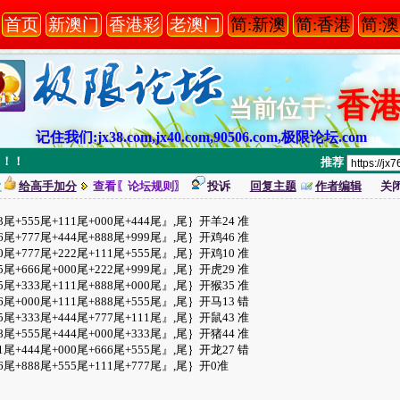
首页
新澳门
香港彩
老澳门
简:新澳
简:香港
简:
香
当前位于:
记住我们:jx38.com,jx40.com,90506.com,极限论坛.com
！！！
推荐
次
给高手加分
查看〖论坛规则〗
投诉
回复主题
作者编辑
关
+555尾+111尾+000尾+444尾』,尾｝开羊24 准
+777尾+444尾+888尾+999尾』,尾｝开鸡46 准
+777尾+222尾+111尾+555尾』,尾｝开鸡10 准
+666尾+000尾+222尾+999尾』,尾｝开虎29 准
+333尾+111尾+888尾+000尾』,尾｝开猴35 准
+000尾+111尾+888尾+555尾』,尾｝开马13 错
+333尾+444尾+777尾+111尾』,尾｝开鼠43 准
+555尾+444尾+000尾+333尾』,尾｝开猪44 准
+444尾+000尾+666尾+555尾』,尾｝开龙27 错
尾+888尾+555尾+111尾+777尾』,尾｝开0准