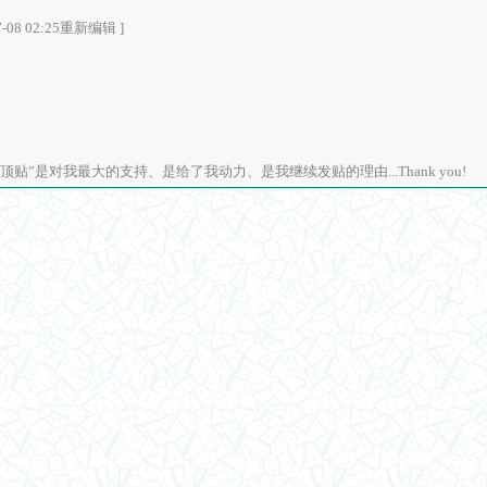
08 02:25重新编辑 ]
顶贴”是对我最大的支持、是给了我动力、是我继续发贴的理由...Thank you!