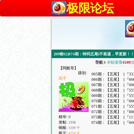
极限论坛
[09错02]074期：特码五尾‖不装逼，早更新！
导航
本帖查看
4109
【阿酷哥】
级别:
065期：【五尾】｛『333尾
高手
066期：【五尾】｛『666尾
067期：【五尾】｛『000尾
068期：【五尾】｛『555尾
069期：【五尾】｛『555尾
070期：【五尾】｛『666尾
071期：【五尾】｛『555尾
072期：【五尾】｛『888尾
精华:
0
073期：【五尾】｛『111尾
发帖:
074期：【五尾】｛『666
1336
铜板:
1509 个
银元:
4756 元