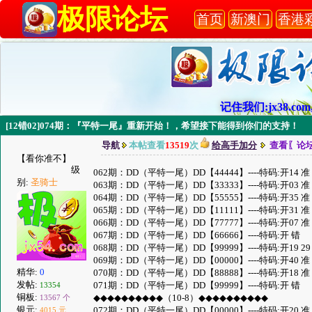
极限论坛
首页
新澳门
香港
记住我们:jx38.com,
[12错02]074期：『平特一尾』重新开始！，希望接下能得到你们的支持！
导航
本帖查看
13519
次
给高手加分
查看〖论
【看你准不】
级
062期：DD（平特一尾）DD【44444】----特码:开14 准
别:
圣骑士
063期：DD（平特一尾）DD【33333】----特码:开03 准
064期：DD（平特一尾）DD【55555】----特码:开35 准
065期：DD（平特一尾）DD【11111】----特码:开31 准
066期：DD（平特一尾）DD【77777】----特码:开07 准
067期：DD（平特一尾）DD【66666】----特码:开 错
068期：DD（平特一尾）DD【99999】----特码:开19 29
069期：DD（平特一尾）DD【00000】----特码:开40 准
精华:
0
070期：DD（平特一尾）DD【88888】----特码:开18 准
发帖:
071期：DD（平特一尾）DD【99999】----特码:开 错
13354
铜板:
◆◆◆◆◆◆◆◆◆◆（10-8）◆◆◆◆◆◆◆◆◆◆
13567 个
银元:
072期：DD（平特一尾）DD【00000】----特码:开20 准
4015 元