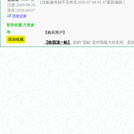
[ 此帖被有始不见终在2026-07-08 01:47重新编辑 ]
注册:2009-08-20
登录:2026-08-07
历史记录
登录收藏,方便参
考:
【购买用户】
添加收藏
【给我顶一帖】
您的“顶贴”是对我最大的支持、是给了我