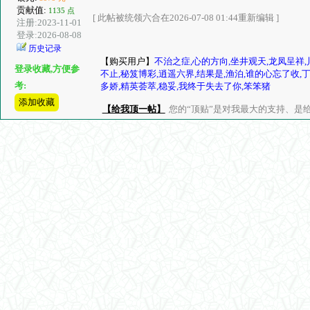
贡献值:
1135 点
[ 此帖被统领六合在2026-07-08 01:44重新编辑 ]
注册:2023-11-01
登录:2026-08-08
历史记录
【购买用户】
不治之症,心的方向,坐井观天,龙凤呈祥,
登录收藏,方便参
不止,秘笈博彩,逍遥六界,结果是,渔泊,谁的心忘了收,
考:
多娇,精英荟萃,稳妥,我终于失去了你,笨笨猪
添加收藏
【给我顶一帖】
您的“顶贴”是对我最大的支持、是给了我