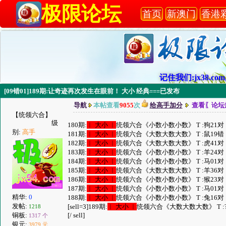
极限论坛
首页
新澳门
香港
记住我们:jx38.com,
[09错01]189期:让奇迹再次发生在眼前！ 大小 经典===已发布
导航
本帖查看
9055
次
给高手加分
查看〖论坛
【统领六合】
级
180期:
︱ 大小 ︱
统领六合《小数小数小数》 T :狗21对
别:
高手
181期:
︱ 大小 ︱
统领六合《大数大数大数》 T :鼠19错
182期:
︱ 大小 ︱
统领六合《大数大数大数》 T :虎41对
183期:
︱ 大小 ︱
统领六合《小数小数小数》 T :羊24对
184期:
︱ 大小 ︱
统领六合《小数小数小数》 T :马01对
185期:
︱ 大小 ︱
统领六合《大数大数大数》 T :羊36对
186期:
︱ 大小 ︱
统领六合《小数小数小数》 T :猴23对
187期:
︱ 大小 ︱
统领六合《小数小数小数》 T :马01对
精华:
0
188期:
︱ 大小 ︱
统领六合《小数小数小数》 T :兔16对
发帖:
[sell=3]189期:
︱ 大小 ︱
统领六合《大数大数大数》 T :
1218
铜板:
[/ sell]
1317 个
银元:
3979 元