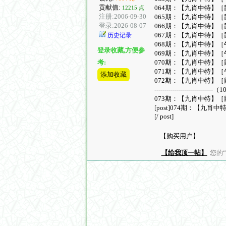
贡献值:
064期：【九肖中特】［鼠/
12215 点
注册:2006-09-30
065期：【九肖中特】［鼠/
登录:2026-08-07
066期：【九肖中特】［鼠/
067期：【九肖中特】［鼠/
历史记录
068期：【九肖中特】［牛/
登录收藏,方便参
069期：【九肖中特】［牛/
070期：【九肖中特】［鼠/
考:
071期：【九肖中特】［牛/
添加收藏
072期：【九肖中特】［鼠/
-----------------------------
073期：【九肖中特】［鼠/
[post]074期：【九肖中
[/ post]
【购买用户】
【给我顶一帖】
您的“