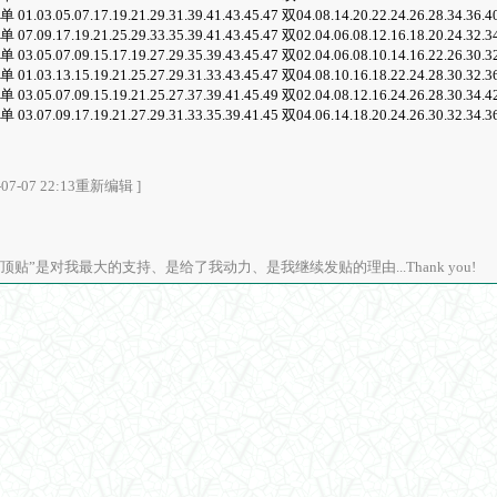
.05.07.17.19.21.29.31.39.41.43.45.47 双04.08.14.20.22.24.26.28.34.36
.17.19.21.25.29.33.35.39.41.43.45.47 双02.04.06.08.12.16.18.20.24.32
.07.09.15.17.19.27.29.35.39.43.45.47 双02.04.06.08.10.14.16.22.26.30
.13.15.19.21.25.27.29.31.33.43.45.47 双04.08.10.16.18.22.24.28.30.32
.07.09.15.19.21.25.27.37.39.41.45.49 双02.04.08.12.16.24.26.28.30.34
.09.17.19.21.27.29.31.33.35.39.41.45 双04.06.14.18.20.24.26.30.32.34
7-07 22:13重新编辑 ]
顶贴”是对我最大的支持、是给了我动力、是我继续发贴的理由...Thank you!