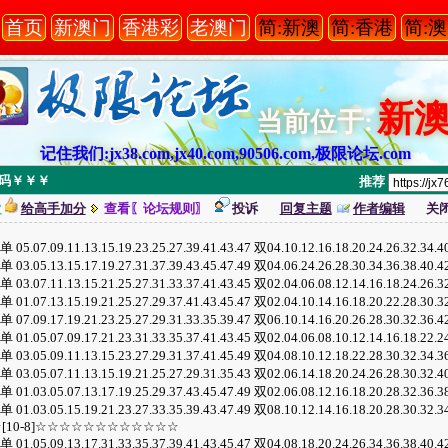
首页
新澳门
香港彩
老澳门
简:新澳
简:香港
简:
新
当前位于:
记住我们:jx38.com,jx40.com,90506.com,极限论坛.com
0码￥￥￥
推荐
次
给高手加分
查看〖论坛规则〗
投诉
回复主题
作者编辑
关
.09.11.13.15.19.23.25.27.39.41.43.47 双04.10.12.16.18.20.24.26.32.34
.13.15.17.19.27.31.37.39.43.45.47.49 双04.06.24.26.28.30.34.36.38.40
.11.13.15.21.25.27.31.33.37.41.43.45 双02.04.06.08.12.14.16.18.24.26
.13.15.19.21.25.27.29.37.41.43.45.47 双02.04.10.14.16.18.20.22.28.30
.17.19.21.23.25.27.29.31.33.35.39.47 双06.10.14.16.20.26.28.30.32.36
.07.09.17.21.23.31.33.35.37.41.43.45 双02.04.06.08.10.12.14.16.18.22
.09.11.13.15.23.27.29.31.37.41.45.49 双04.08.10.12.18.22.28.30.32.34
.07.11.13.15.19.21.25.27.29.31.35.43 双02.06.14.18.20.24.26.28.30.32
.05.07.13.17.19.25.29.37.43.45.47.49 双02.06.08.12.16.18.20.28.32.36
.05.15.19.21.23.27.33.35.39.43.47.49 双08.10.12.14.16.18.20.28.30.32
10-8]☆☆☆☆☆☆☆☆☆☆☆☆
.09.13.17.31.33.35.37.39.41.43.45.47 双04.08.18.20.24.26.34.36.38.40