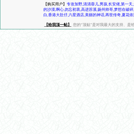
【购买用户】
专攻加野,清清蓉儿,男孩,长安佬,第一天
的沙漠,啊心,勿忘初衷,高进苏溪,扬州帅哥,梦想在破碎,
白,香港大肚仔,六星酒店,美丽的神话,再世传奇,夏花依旧,
【给我顶一帖】
您的“顶贴”是对我最大的支持、是给了我