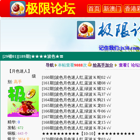
极限论坛
首页
新澳门
香港
记住我们:jx38.com,
[29错01][189期]★★★★波色★〓
导航
本帖查看
9088
次
给高手加分
查看〖论坛
【月色迷人】
级
[160期]波色月色迷人红,蓝波 K 蛇02 √√
别:
高手
[161期]波色月色迷人红,蓝波 K 猪08 √√
[162期]波色月色迷人蓝,绿波 K 猪32 √√
[163期]波色月色迷人蓝,绿波 K 马37 √√
[164期]波色月色迷人红,绿波 K 狗21 √√
[165期]波色月色迷人红,蓝波 K 龙03 √√
[166期]波色月色迷人蓝,绿波 K 牛06 √√
[167期]波色月色迷人红,蓝波 K 鼠19 √√
精华:
0
[168期]波色月色迷人红,蓝波 K 龙15 √√
发帖:
[169期]波色月色迷人红,绿波 K 羊24 √√
672
铜板:
★★★★★★★★★★【10-10】★★★★★★★★★★
643 个
银元:
[170期]波色月色迷人红,蓝波 K 龙03 √√
3854 元