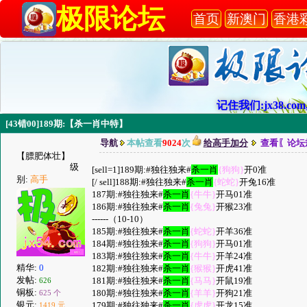
极限论坛
首页
新澳门
香港
记住我们:jx38.com,
[43错00]189期:【杀一肖中特】
导航
本帖查看
9024
次
给高手加分
查看〖论坛
【膘肥体壮】
级
[sell=1]189期:#独往独来#
杀一肖
{狗狗}
开0准
别:
高手
[/ sell]188期:#独往独来#
杀一肖
{蛇蛇}
开兔16准
187期:#独往独来#
杀一肖
{牛牛}
开马01准
186期:#独往独来#
杀一肖
{兔兔}
开猴23准
------（10-10）
185期:#独往独来#
杀一肖
{蛇蛇}
开羊36准
184期:#独往独来#
杀一肖
{狗狗}
开马01准
183期:#独往独来#
杀一肖
{牛牛}
开羊24准
精华:
0
182期:#独往独来#
杀一肖
{猴猴}
开虎41准
发帖:
181期:#独往独来#
杀一肖
{马马}
开鼠19准
626
铜板:
180期:#独往独来#
杀一肖
{羊羊}
开狗21准
625 个
银元:
179期:#独往独来#
杀一肖
{虎虎}
开龙15准
1419 元