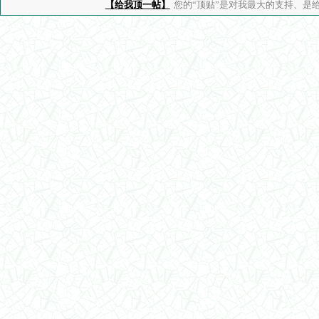
【给我顶一帖】
您的“顶贴”是对我最大的支持、是给了我