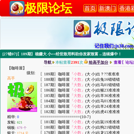
极限论坛
首页
新澳门
香港
记住我们:jx38.com,
[27错07]〖189期〗稳赚大 小==经世致用料助你发家致富→连续爆中！
导航
本帖查看
2391
次
给高手加分
查看〖论坛
【咖啡屋】
级别:
〖189期〗咖啡屋
『小数』
(大 小)出？??准准准
高手
〖188期〗咖啡屋
『大数』
(大 小)出兔16错错错
〖187期〗咖啡屋
『大数』
(大 小)出马01错错错
〖186期〗咖啡屋
『小数』
(大 小)出猴23准准准
〖185期〗咖啡屋
『大数』
(大 小)出羊36准准准
〖184期〗咖啡屋
『小数』
(大 小)出马01准准准
〖183期〗咖啡屋
『小数』
(大 小)出羊24准准准
〖182期〗咖啡屋
『大数』
(大 小)出虎41准准准
精华:
0
==================={10-7}
〖181期〗咖啡屋
『小数』
(大 小)出鼠19准准准
发帖:
621
〖180期〗咖啡屋
『大数』
(大 小)出狗21错错错
铜板:
679 个
〖179期〗咖啡屋
『小数』
(大 小)出龙15准准准
银元:
1714 元