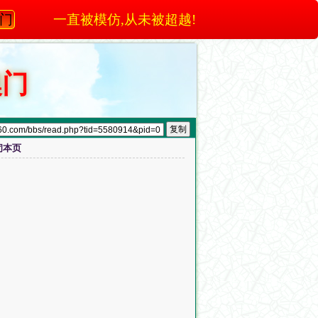
澳门
一直被模仿,从未被超越!
澳门
闭本页