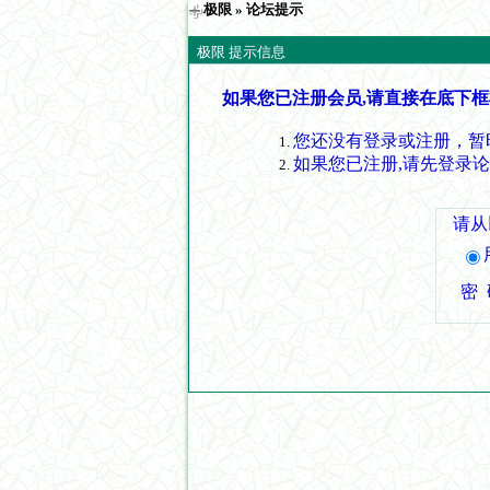
极限
» 论坛提示
极限 提示信息
如果您已注册会员,请直接在底下框
您还没有登录或注册，暂时
如果您已注册,请先登录
请从
密 