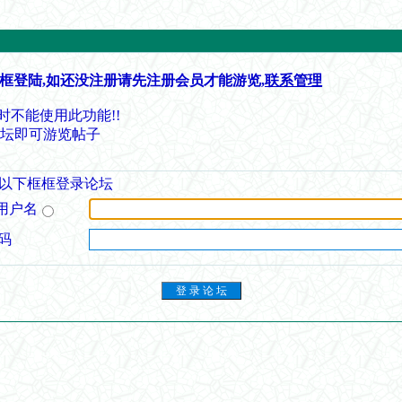
框登陆,如还没注册请先注册会员才能游览,
联系管理
不能使用此功能!!
论坛即可游览帖子
以下框框登录论坛
用户名
码